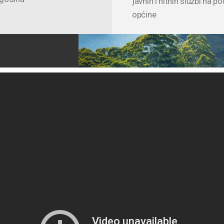
javnih i hitnih službi na p
općine