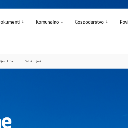
okumenti
Komunalno
Gospodarstvo
Povi
ijevo Uživo
Važni brojevi
ne