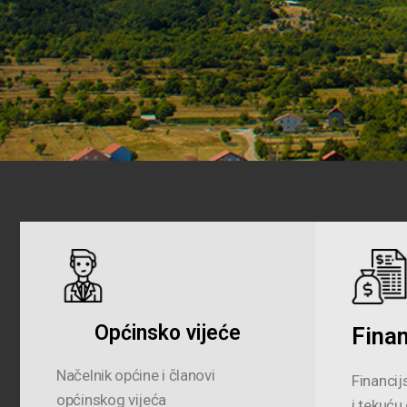
Općinsko vijeće
Finan
Načelnik općine i članovi
Financij
općinskog vijeća
i tekuću