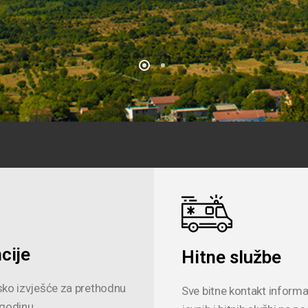
cije
Hitne službe
sko izvješće za prethodnu
Sve bitne kontakt informa
 godinu