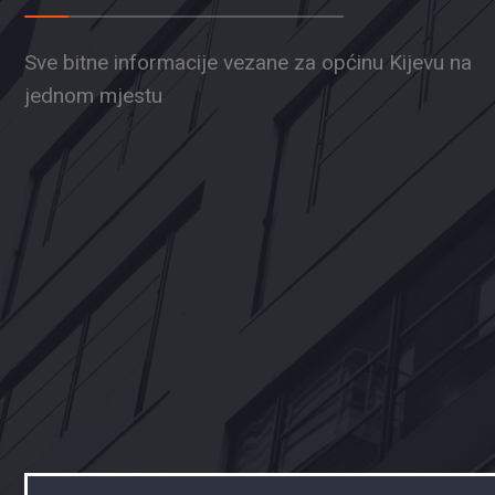
Sve bitne informacije vezane za općinu Kijevu na
jednom mjestu