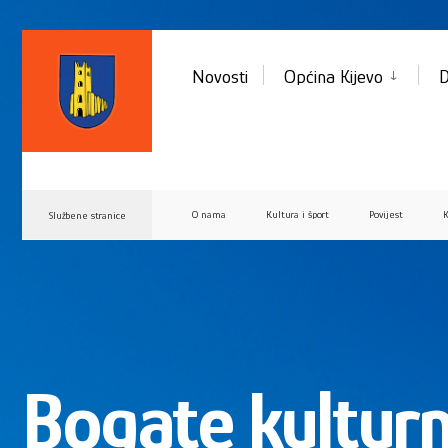
Novosti
Općina Kijevo
D
O nama
Kultura i šport
Povijest
K
Službene stranice
Bogate kultur