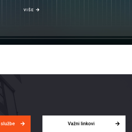
VIŠE
e službe
Važni linkovi