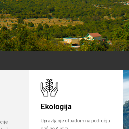
Ekologija
Upravljanje otpadom na području
cije
općine Kijevo