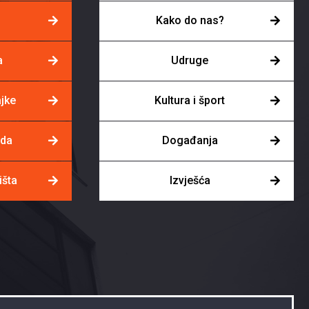
Kako do nas?
a
Udruge
ajke
Kultura i šport
uda
Događanja
išta
Izvješća