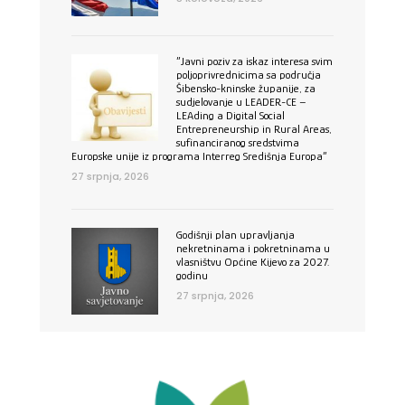
”Javni poziv za iskaz interesa svim
poljoprivrednicima sa područja
Šibensko-kninske županije, za
sudjelovanje u LEADER-CE –
LEAding a Digital Social
Entrepreneurship in Rural Areas,
sufinanciranog sredstvima
Europske unije iz programa Interreg Središnja Europa”
27 srpnja, 2026
Godišnji plan upravljanja
nekretninama i pokretninama u
vlasništvu Općine Kijevo za 2027.
godinu
27 srpnja, 2026