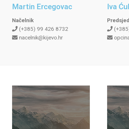
Martin Ercegovac
Iva Ću
Načelnik
Predsje
(+385) 99 426 8732
(+385
nacelnik@kijevo.hr
opcina