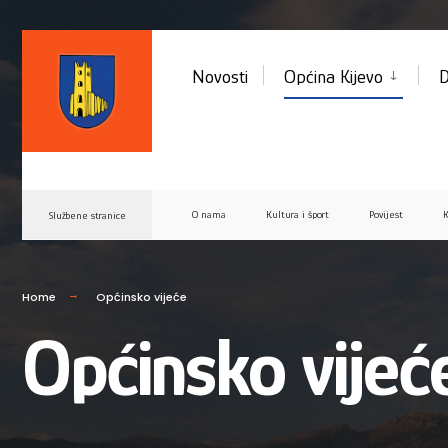
Novosti
Općina Kijevo
D
O nama
Kultura i šport
Povijest
K
Službene stranice
Home
Općinsko vijeće
Općinsko vijeć