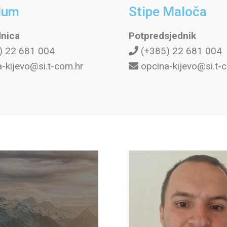
lum
Stipe Maloča
dnica
Potpredsjednik
) 22 681 004
(+385) 22 681 004
-kijevo@si.t-com.hr
opcina-kijevo@si.t-