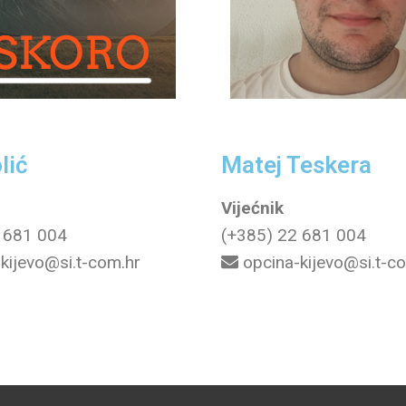
lić
Matej Teskera
Vijećnik
 681 004
(+385) 22 681 004
kijevo@si.t-com.hr
opcina-kijevo@si.t-c