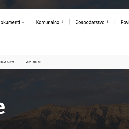
okumenti
Komunalno
Gospodarstvo
Povi
ijevo Uživo
Važni brojevi
e