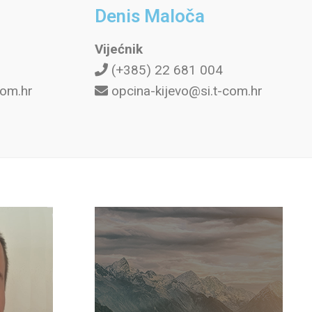
Denis Maloča
Vijećnik
(+385) 22 681 004
com.hr
opcina-kijevo@si.t-com.hr