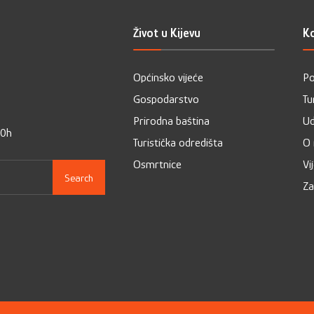
Život u Kijevu
Ko
Općinsko vijeće
Po
Gospodarstvo
Tu
Prirodna baština
Ud
00h
Turistička odredišta
O
Osmrtnice
Vi
Search
Za