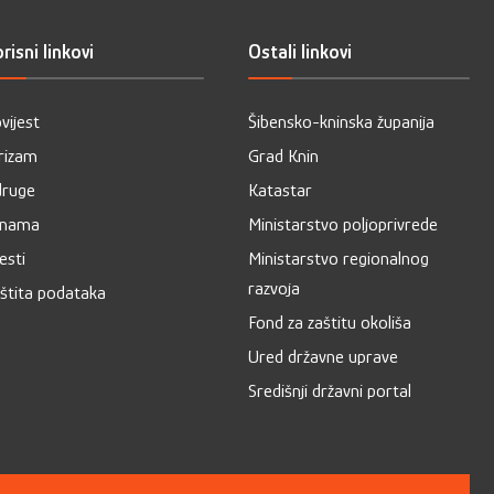
risni linkovi
Ostali linkovi
vijest
Šibensko-kninska županija
rizam
Grad Knin
ruge
Katastar
 nama
Ministarstvo poljoprivrede
jesti
Ministarstvo regionalnog
razvoja
štita podataka
Fond za zaštitu okoliša
Ured državne uprave
Središnji državni portal