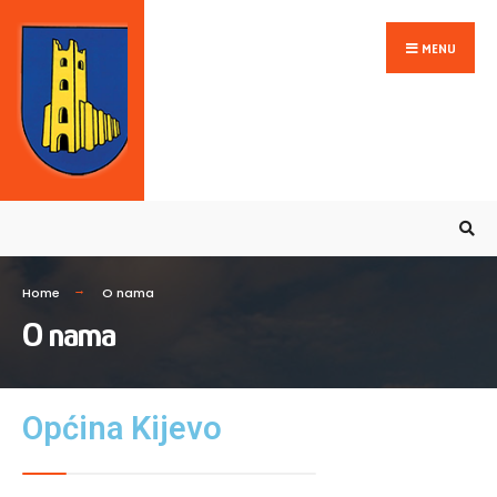
MENU
Home
O nama
O nama
Općina Kijevo