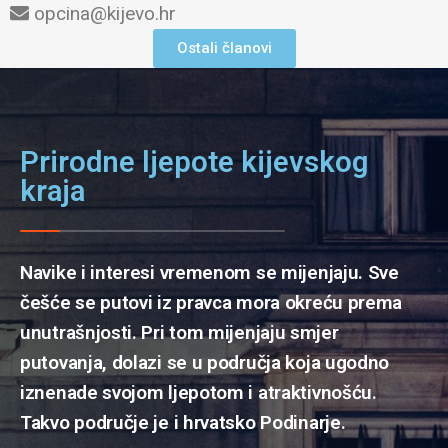
opcina@kijevo.hr
Ostali članovi
Prirodne ljepote kijevskog
kraja
Navike i interesi vremenom se mijenjaju. Sve
češće se putovi iz pravca mora okreću prema
unutrašnjosti. Pri tom mijenjaju smjer
putovanja, dolazi se u područja koja ugodno
iznenade svojom ljepotom i atraktivnošću.
Takvo područje je i hrvatsko Podinarje.