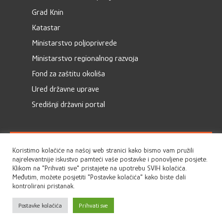
Grad Knin
Katastar
Ministarstvo poljoprivrede
Ministarstvo regionalnog razvoja
Fond za zaštitu okoliša
Ured državne uprave
Središnji državni portal
Koristimo kolačiće na našoj web stranici kako bismo vam pružili
...spusti jedan bili cvitak tamo iznad Kijeva...
najrelevantnije iskustvo pamteći vaše postavke i ponovljene posjete.
Klikom na "Prihvati sve" pristajete na upotrebu SVIH kolačića.
Međutim, možete posjetiti "Postavke kolačića" kako biste dali
kontrolirani pristanak.
SLUŽBENO GLASILO
OPĆINSKO VIJEĆE
Postavke kolačića
Prihvati sve