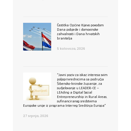
Čestitka Općine Kijevo povodom
Dana pobjede i domovinske
zahvalnosti i Dana hrvatskih
branitelja
5 kolovoza, 2026
”Javni poziv za iskaz interesa svim
poljoprivrednicima sa područja
Šibensko-kninske županije, za
sudjelovanje u LEADER-CE –
LEAding a Digital Social
Entrepreneurship in Rural Areas,
sufinanciranog sredstvima
Europske unije iz programa Interreg Središnja Europa”
27 srpnja, 2026