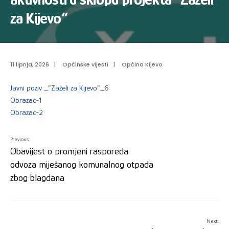
za Kijevo”
11 lipnja, 2026
|
Općinske vijesti
|
Općina Kijevo
Javni poziv _”Zaželi za Kijevo”_6
Obrazac-1
Obrazac-2
Previous:
Obavijest o promjeni rasporeda
odvoza miješanog komunalnog otpada
zbog blagdana
Next: