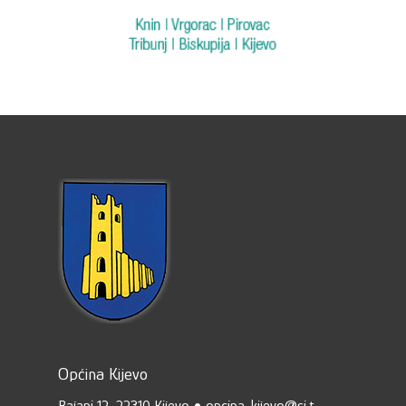
Općina Kijevo
Bajani 12, 22310 Kijevo • opcina-kijevo@si.t-